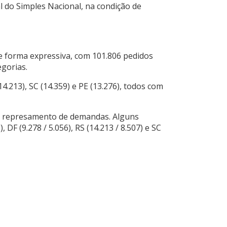
al do Simples Nacional, na condição de
e forma expressiva, com 101.806 pedidos
gorias.
4.213), SC (14.359) e PE (13.276), todos com
um represamento de demandas. Alguns
F (9.278 / 5.056), RS (14.213 / 8.507) e SC