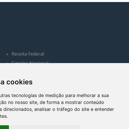
Receita Federal
Simples Nacional
Sintegra
sa cookies
Ministério do Trabalho
Previdência Social
utras tecnologias de medição para melhorar a sua
Portal Brasil
ção no nosso site, de forma a mostrar conteúdo
 direcionados, analisar o tráfego do site e entender
tes.