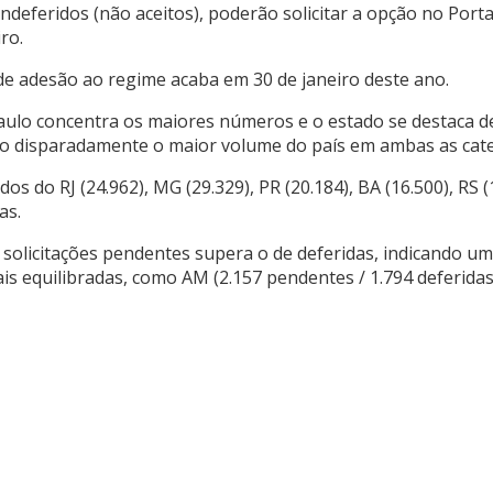
ndeferidos (não aceitos), poderão solicitar a opção no Port
ro.
 de adesão ao regime acaba em 30 de janeiro deste ano.
aulo concentra os maiores números e o estado se destaca d
do disparadamente o maior volume do país em ambas as cate
 do RJ (24.962), MG (29.329), PR (20.184), BA (16.500), RS (1
as.
 solicitações pendentes supera o de deferidas, indicando 
quilibradas, como AM (2.157 pendentes / 1.794 deferidas), D