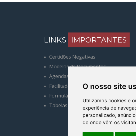
LINKS
IMPORTANTES
Certidões Negativas
Modelos de Documentos
Agendas de Obrigações
O nosso site u
Facilitador Contábil
Formulários Diversos
Utilizamos cookies e o
Tabelas Práticas
experiência de navega
personalizado, anúncios
de onde vêm os visitan